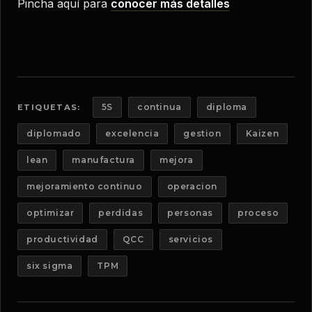
Pincha aquí para
conocer más detalles
5S
continua
diploma
ETIQUETAS:
diplomado
excelencia
gestion
Kaizen
lean
manufactura
mejora
mejoramiento continuo
operacion
optimizar
perdidas
personas
proceso
productividad
QCC
servicios
six sigma
TPM