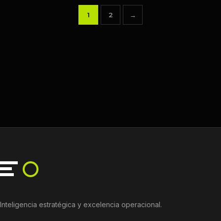
1
2
→
Paginación
de
entradas
Inteligencia estratégica y excelencia operacional.