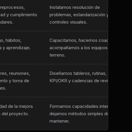
 reprocesos,
Instalamos resolución de
idad y cumplimiento
problemas, estandarización y
ndares.
controles visuales.
o, hábitos,
Capacitamos, hacemos coaching y
na y aprendizaje.
acompañamos a los equipos en
terreno.
res, reuniones,
Diseñamos tableros, rutinas,
ento y toma de
KPI/OKR y cadencias de revisión.
es.
dad de la mejora
Formamos capacidades internas y
 del proyecto.
dejamos métodos simples de
mantener.