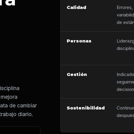
Calidad
Errores,
variabil
de está
Personas
Liderazg
discipli
Gestión
Indicado
seguimi
sciplina
decision
 mejora
trata de cambiar
Sostenibilidad
Continui
rabajo diario.
después