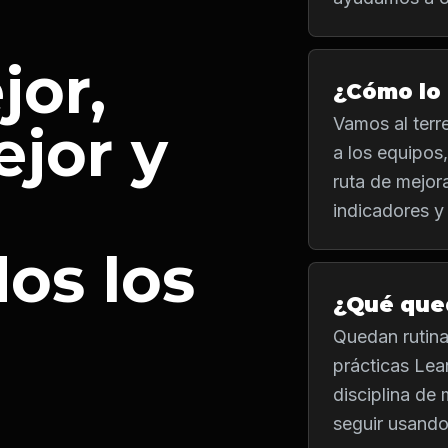
a
jor,
¿Cómo lo
Vamos al ter
ejor y
a los equipos
ruta de mejor
indicadores y
os los
¿Qué que
Quedan rutina
prácticas Lea
disciplina de
seguir usando