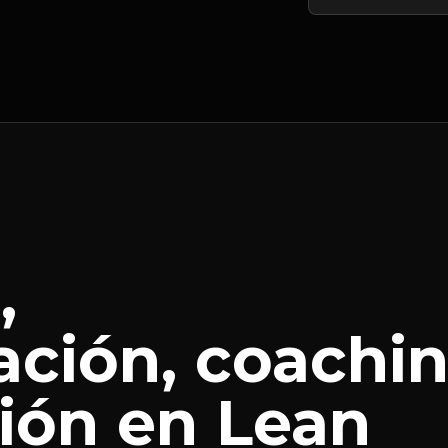
,
ción, coachi
ción en Lean