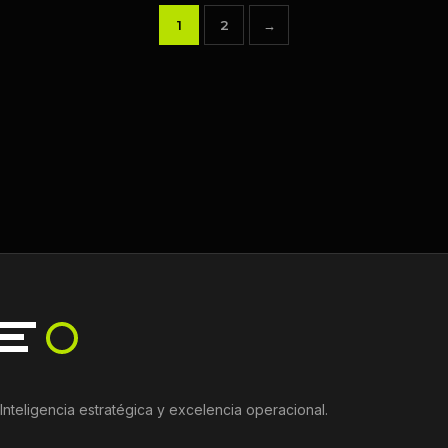
1
2
→
Paginación
de
entradas
Inteligencia estratégica y excelencia operacional.