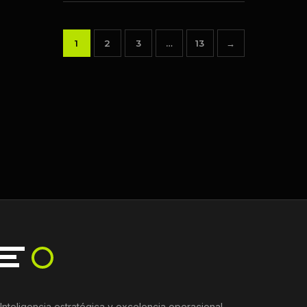
1
2
3
…
13
→
Paginación
de
entradas
Inteligencia estratégica y excelencia operacional.