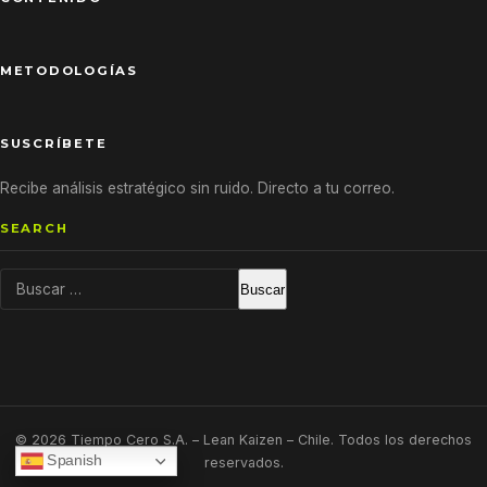
METODOLOGÍAS
SUSCRÍBETE
Recibe análisis estratégico sin ruido. Directo a tu correo.
SEARCH
Buscar:
© 2026 Tiempo Cero S.A. – Lean Kaizen – Chile. Todos los derechos
Spanish
reservados.