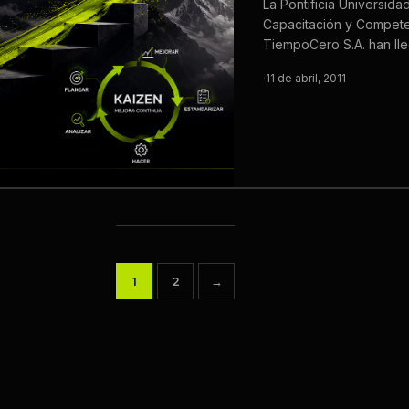
La Pontificia Universid
Capacitación y Compete
TiempoCero S.A. han ll
·
11 de abril, 2011
1
2
→
Paginación
de
entradas