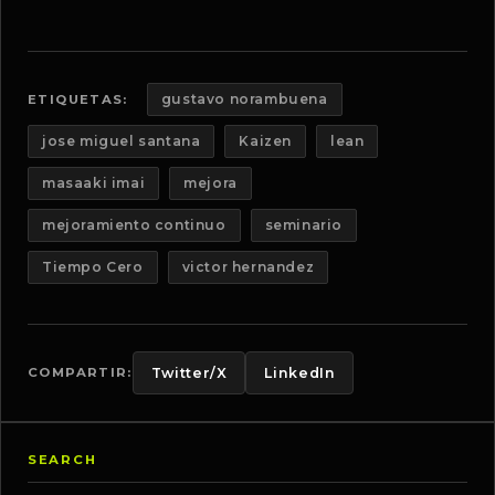
gustavo norambuena
ETIQUETAS:
jose miguel santana
Kaizen
lean
masaaki imai
mejora
mejoramiento continuo
seminario
Tiempo Cero
victor hernandez
COMPARTIR:
Twitter/X
LinkedIn
SEARCH