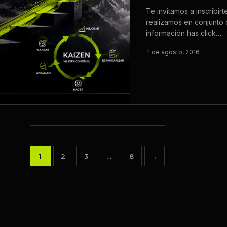
Te invitamos a inscribir
realizamos en conjunto 
información has click…
·
1 de agosto, 2016
1
2
3
…
8
→
Paginación
de
entradas