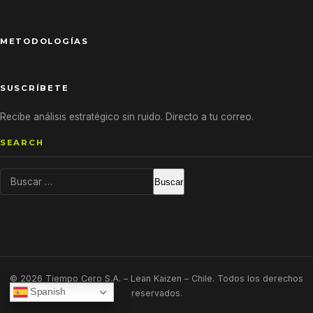
METODOLOGÍAS
SUSCRÍBETE
Recibe análisis estratégico sin ruido. Directo a tu correo.
SEARCH
Buscar:
© 2026 Tiempo Cero S.A. – Lean Kaizen – Chile. Todos los derechos
Spanish
reservados.