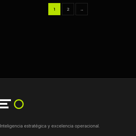
1
2
→
Paginación
de
entradas
Inteligencia estratégica y excelencia operacional.