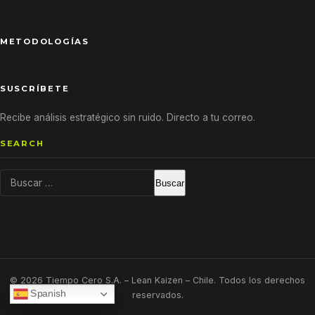
METODOLOGÍAS
SUSCRÍBETE
Recibe análisis estratégico sin ruido. Directo a tu correo.
SEARCH
Buscar:
© 2026 Tiempo Cero S.A. – Lean Kaizen – Chile. Todos los derechos
Spanish
reservados.