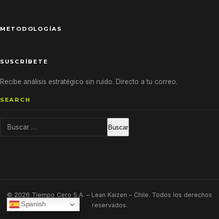
METODOLOGÍAS
SUSCRÍBETE
Recibe análisis estratégico sin ruido. Directo a tu correo.
SEARCH
Buscar:
© 2026 Tiempo Cero S.A. – Lean Kaizen – Chile. Todos los derechos
Spanish
reservados.