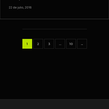
·
22 de julio, 2016
1
2
3
…
10
→
Paginación
de
entradas